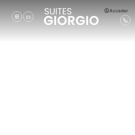
Acceder
ES
Hospédese en
Suites Giorgio
descubrir