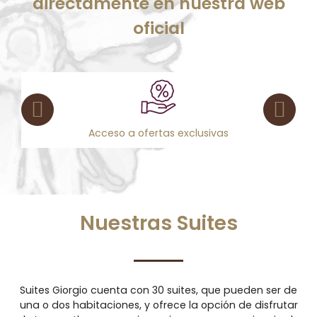
directamente en nuestra web
oficial
usivas
Late check-out bajo disponibil
Nuestras Suites
Suites Giorgio cuenta con 30 suites, que pueden ser de
una o dos habitaciones, y ofrece la opción de disfrutar